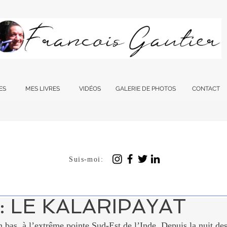
ES
MES LIVRES
VIDÉOS
GALERIE DE PHOTOS
CONTACT
Suis-moi:
déc. 2023
6 min de lecture
 VIEIL ART MARTIAL 
 LE KALARIPAYAT
n bas, à l’extrême pointe Sud-Est de l’Inde. Depuis la nuit de