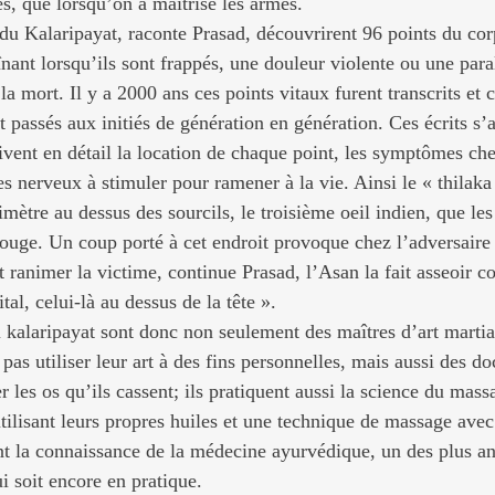
s, que lorsqu’on a maîtrisé les armes.
 du Kalaripayat, raconte Prasad, découvrirent 96 points du cor
ant lorsqu’ils sont frappés, une douleur violente ou une para
a mort. Il y a 2000 ans ces points vitaux furent transcrits et 
t passés aux initiés de génération en génération. Ces écrits s’
vent en détail la location de chaque point, les symptômes che
es nerveux à stimuler pour ramener à la vie. Ainsi le « thilaka
mètre au dessus des sourcils, le troisième oeil indien, que le
ouge. Un coup porté à cet endroit provoque chez l’adversaire 
t ranimer la victime, continue Prasad, l’Asan la fait asseoir c
tal, celui-là au dessus de la tête ».
 kalaripayat sont donc non seulement des maîtres d’art martia
pas utiliser leur art à des fins personnelles, mais aussi des doc
r les os qu’ils cassent; ils pratiquent aussi la science du mass
tilisant leurs propres huiles et une technique de massage avec
t la connaissance de la médecine ayurvédique, un des plus a
 soit encore en pratique.