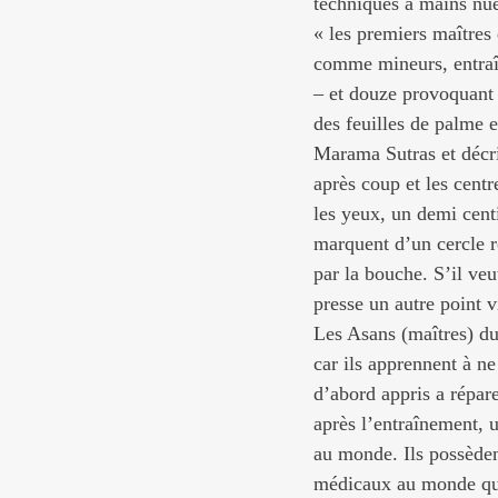
techniques à mains nue
« les premiers maîtres
comme mineurs, entraîn
– et douze provoquant l
des feuilles de palme e
Marama Sutras et décri
après coup et les centr
les yeux, un demi centi
marquent d’un cercle r
par la bouche. S’il veu
presse un autre point vi
Les Asans (maîtres) du
car ils apprennent à ne 
d’abord appris a répare
après l’entraînement, u
au monde. Ils possèden
médicaux au monde qui