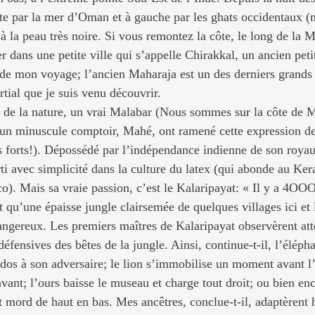
te par la mer d’Oman et à gauche par les ghats occidentaux (
à la peau très noire. Si vous remontez la côte, le long de la
er dans une petite ville qui s’appelle Chirakkal, un ancien pet
 de mon voyage; l’ancien Maharaja est un des derniers grands 
rtial que je suis venu découvrir.
e de la nature, un vrai Malabar (Nous sommes sur la côte de M
 un minuscule comptoir, Mahé, ont ramené cette expression de 
rès forts!). Dépossédé par l’indépendance indienne de son roya
erti avec simplicité dans la culture du latex (qui abonde au Kera
oco). Mais sa vraie passion, c’est le Kalaripayat: « Il y a 4OOO
ait qu’une épaisse jungle clairsemée de quelques villages ici et 
gereux. Les premiers maîtres de Kalaripayat observèrent att
 défensives des bêtes de la jungle. Ainsi, continue-t-il, l’élép
 dos à son adversaire; le lion s’immobilise un moment avant l
 avant; l’ours baisse le museau et charge tout droit; ou bien enc
t mord de haut en bas. Mes ancêtres, conclue-t-il, adaptèrent h