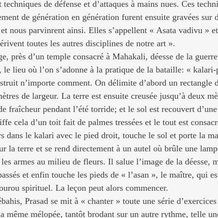
t techniques de défense et d’attaques à mains nues. Ces techni
ement de génération en génération furent ensuite gravées sur d
et nous parvinrent ainsi. Elles s’appellent « Asata vadivu » e
érivent toutes les autres disciplines de notre art ».
age, près d’un temple consacré à Mahakali, déesse de la guerre
, le lieu où l’on s’adonne à la pratique de la bataille: « kalari
nstruit n’importe comment. On délimite d’abord un rectangle 
ètres de largeur. La terre est ensuite creusée jusqu’à deux mè
e fraîcheur pendant l’été torride; et le sol est recouvert d’un
fe cela d’un toit fait de palmes tressées et le tout est consacr
s dans le kalari avec le pied droit, touche le sol et porte la ma
r la terre et se rend directement à un autel où brûle une lampe
les armes au milieu de fleurs. Il salue l’image de la déesse, m
assés et enfin touche les pieds de « l’asan », le maître, qui est
gourou spirituel. La leçon peut alors commencer.
bahis, Prasad se mit à « chanter » toute une série d’exercice
la même mélopée, tantôt brodant sur un autre rythme, telle un