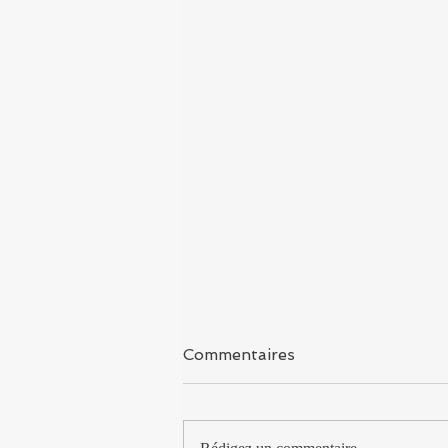
Sikkisme
Commentaires
Saviez vous que le Sikkisme est la
religion la plus jeune au monde ?
C'est Gourou Nanak, né en 1469, qui