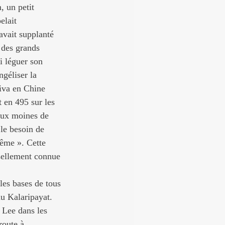
, un petit 
elait 
avait supplanté 
 des grands 
i léguer son 
géliser la 
iva en Chine 
 en 495 sur les 
aux moines de 
 le besoin de 
même ». Cette 
sellement connue 
les bases de tous 
du Kalaripayat. 
 Lee dans les 
route à 