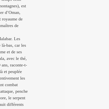
montagnes), est 
 Mer d’Oman, 
it royaume de 
maîtres de 
alabar. Les 
là-bas, car les 
ume et de ses 
la, avec le thé, 
 ans, raconte-t-
là et peuplée 
entivement les 
hant combat 
’attaque, penche 
ore, le serpent 
uit différents 