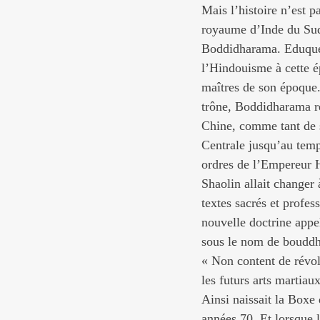
Mais l’histoire n’est p
royaume d’Inde du Sud 
Boddidharama. Eduqué d
l’Hindouisme à cette ép
maîtres de son époque.
trône, Boddidharama ren
Chine, comme tant de s
Centrale jusqu’au temp
ordres de l’Empereur 
Shaolin allait changer 
textes sacrés et profe
nouvelle doctrine appe
sous le nom de boudd
« Non content de révol
les futurs arts martia
Ainsi naissait la Boxe
années 70. Et lorsque l