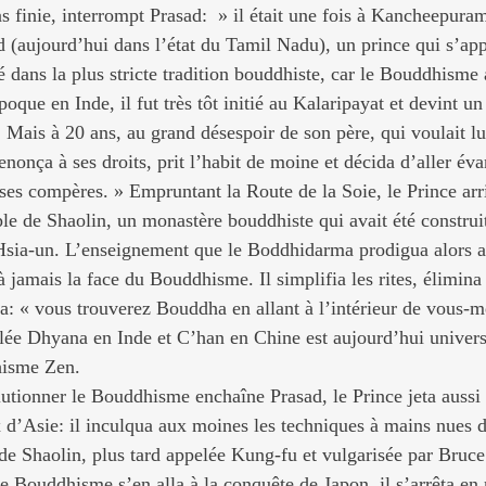
as finie, interrompt Prasad:  » il était une fois à Kancheepuram
(aujourd’hui dans l’état du Tamil Nadu), un prince qui s’app
ans la plus stricte tradition bouddhiste, car le Bouddhisme 
oque en Inde, il fut très tôt initié au Kalaripayat et devint un
 Mais à 20 ans, au grand désespoir de son père, qui voulait lu
onça à ses droits, prit l’habit de moine et décida d’aller évan
es compères. » Empruntant la Route de la Soie, le Prince arr
le de Shaolin, un monastère bouddhiste qui avait été construit
Hsia-un. L’enseignement que le Boddhidarma prodigua alors 
à jamais la face du Bouddhisme. Il simplifia les rites, élimina
ssa: « vous trouverez Bouddha en allant à l’intérieur de vous-
lée Dhyana en Inde et C’han en Chine est aujourd’hui univer
hisme Zen.
utionner le Bouddhisme enchaîne Prasad, le Prince jeta aussi 
ux d’Asie: il inculqua aux moines les techniques à mains nues 
 de Shaolin, plus tard appelée Kung-fu et vulgarisée par Bruce
e Bouddhisme s’en alla à la conquête de Japon, il s’arrêta en 