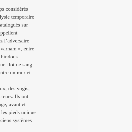
ps considérés 
lysie temporaire 
catalogués sur 
appellent 
z l’adversaire 
 varnam », entre 
s hindous 
un flot de sang 
ontre un mur et 
ux, des yogis, 
teurs. Ils ont 
age, avant et 
 les pieds unique 
nciens systèmes 