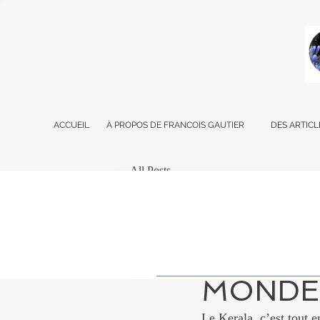
ACCUEIL
À PROPOS DE FRANCOIS GAUTIER
DES ARTICL
All Posts
Francois Gautier
11 
LE PLUS
MONDE:
Le Kerala, c’est tout e