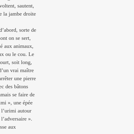
oltent, sautent, 
e la jambe droite 
d’abord, sorte de 
nt on se sert, 
té aux animaux, 
ux ou le cou. Le 
urt, soit long, 
’un vrai maître 
rrêter une pierre 
ec des bâtons 
mais se faire de 
imi », une épée 
 l’urimi autour 
 l’adversaire ». 
asse aux 