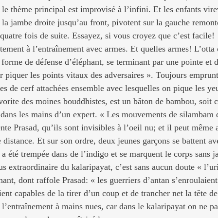
e thème principal est improvisé à l’infini. Et les enfants virev
 la jambe droite jusqu’au front, pivotent sur la gauche remont
 quatre fois de suite. Essayez, si vous croyez que c’est facile!
ement à l’entraînement avec armes. Et quelles armes! L’otta 
forme de défense d’éléphant, se terminant par une pointe et do
r piquer les points vitaux des adversaires ». Toujours emprun
es de cerf attachées ensemble avec lesquelles on pique les ye
orite des moines bouddhistes, est un bâton de bambou, soit co
e dans les mains d’un expert. « Les mouvements de silambam d
te Prasad, qu’ils sont invisibles à l’oeil nu; et il peut même a
e distance. Et sur son ordre, deux jeunes garçons se battent av
 a été trempée dans de l’indigo et se marquent le corps sans ja
s extraordinaire du kalaripayat, c’est sans aucun doute « l’ur
hant, dont raffole Prasad: « les guerriers d’antan s’enroulaient
aient capables de la tirer d’un coup et de trancher net la tête de
e l’entraînement à mains nues, car dans le kalaripayat on ne p