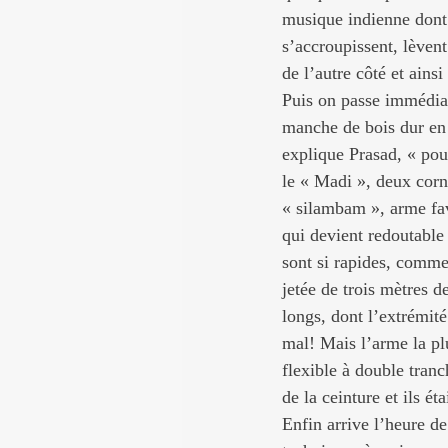
musique indienne dont l
s’accroupissent, lèvent
de l’autre côté et ainsi
Puis on passe immédiat
manche de bois dur en 
explique Prasad, « pou
le « Madi », deux corn
« silambam », arme fav
qui devient redoutabl
sont si rapides, commen
jetée de trois mètres d
longs, dont l’extrémité
mal! Mais l’arme la plu
flexible à double tranc
de la ceinture et ils ét
Enfin arrive l’heure d