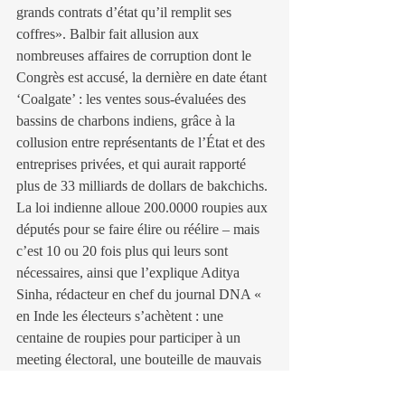
grands contrats d’état qu’il remplit ses 
coffres». Balbir fait allusion aux 
nombreuses affaires de corruption dont le 
Congrès est accusé, la dernière en date étant 
‘Coalgate’ : les ventes sous-évaluées des 
bassins de charbons indiens, grâce à la 
collusion entre représentants de l’État et des 
entreprises privées, et qui aurait rapporté 
plus de 33 milliards de dollars de bakchichs.
La loi indienne alloue 200.0000 roupies aux 
députés pour se faire élire ou réélire – mais 
c’est 10 ou 20 fois plus qui leurs sont 
nécessaires, ainsi que l’explique Aditya 
Sinha, rédacteur en chef du journal DNA « 
en Inde les électeurs s’achètent : une 
centaine de roupies pour participer à un 
meeting électoral, une bouteille de mauvais 
whisky pour voter, cela va jusqu’à des 
télévisions ou même des ordinateurs 