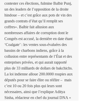
contester ces élections, fulmine Balbir Punj, 
un des leaders de l’opposition de la droite 
hindoue – et c’est grâce aux pots de vin des 
grands contrats d’état qu’il remplit ses 
coffres». Balbir fait allusion aux 
nombreuses affaires de corruption dont le 
Congrès est accusé, la dernière en date étant 
‘Coalgate’ : les ventes sous-évaluées des 
bassins de charbons indiens, grâce à la 
collusion entre représentants de l’État et des 
entreprises privées, et qui aurait rapporté 
plus de 33 milliards de dollars de bakchichs.
La loi indienne alloue 200.0000 roupies aux 
députés pour se faire élire ou réélire –  mais 
c’est 10 ou 20 fois plus qui leurs sont 
nécessaires, ainsi que l’explique Aditya 
Sinha, rédacteur en chef du journal DNA « 
en Inde les électeurs s’achètent : une 
centaine de roupies pour participer à un 